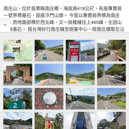
南庄山，位於苗栗縣南庄鄉，海拔高418公尺，有座專賣局
一號界標基石，是座冷門山頭。 今皆以專賣局界標為南庄
山，而地圖卻標於西北峰，又一說稜線往上465峰，主因山
頭無基石。 搭台灣好行南庄線至遊客中心，經南庄橋取左沿
苗21線至東江新邨部落入口(南江村24、25鄰)。