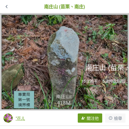
南庄山 (苗栗、南庄)
南庄山 (苗栗
15次拍手
5,499次點閱
*花ㄦ
關注他
檢舉