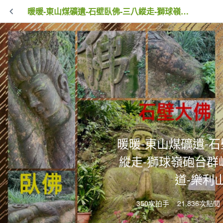
暖暖-東山煤礦遺-石壁臥佛-三八縱走-獅球嶺砲台群峰-劉銘傳隧道-樂利山
暖暖-東山煤礦遺-石
縱走-獅球嶺砲台群
道-樂利
350次拍手
21,836次點閱