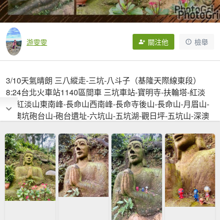
游雯雯
關注他
檢舉
3/10天氣晴朗 三八縱走-三坑-八斗子（基隆天際線東段）
8:24台北火車站1140區間車 三坑車站-寶明寺-扶輪塔-紅淡
山-紅淡山東南峰-長命山西南峰-長命寺後山-長命山-月眉山-
深澳坑砲台山-砲台遺址-六坑山-五坑湖-觀日坪-五坑山-深澳
山-八斗子站 4/14 基隆天際線西段 三坑-南榮山 -獅球嶺東西
炮台山群峰-三角洲嶺北峰主峰-獅球嶺池-獅球湖-紅龍山東南
峰主峰-蚵殼港山-基隆