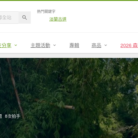
熱門關鍵字
淡蘭古道
友分享
主題活動
專輯
商品
2026
閱
8次拍手