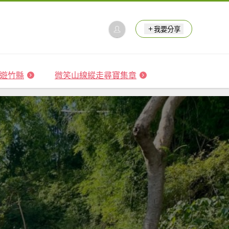
我要分享
 森遊竹縣
微笑山線縱走尋寶集章