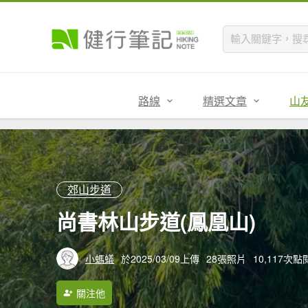
路線
精選文章
山
郊山步道
尚書林山步道(鳳凰山)
小螞蟻
於2025/03/09上傳
28張照片
10,117次點
關注他