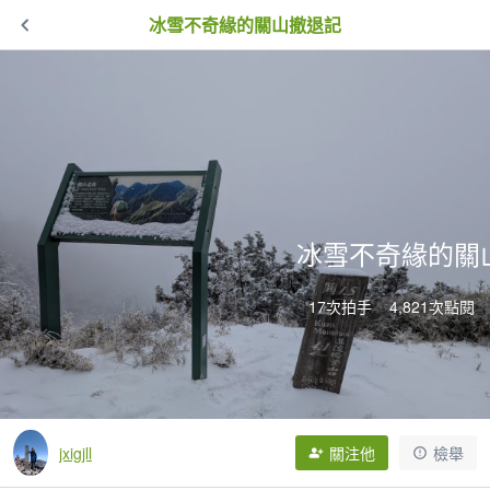
冰雪不奇緣的關山撤退記
冰雪不奇緣的關
17次拍手
4,821次點閱
jxigjll
關注他
檢舉