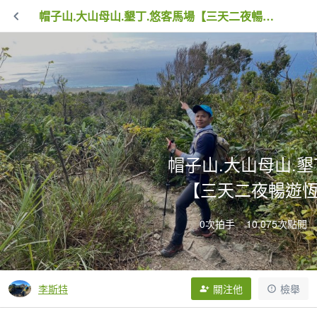
帽子山.大山母山.墾丁.悠客馬場【三天二夜暢遊恆春半島】
帽子山.大山母山.墾
【三天二夜暢遊
0次拍手
10,075次點閱
李斯特
關注他
檢舉