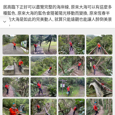
居高臨下正好可以盡覽完整的海岸線, 原來大海可以有這麼多
種藍色, 原來大海的藍色會隨著陽光移動而變換, 原來恆春半
島的大海是如此的完美動人, 就算只能遠觀也能讓人醉倒美景
中。