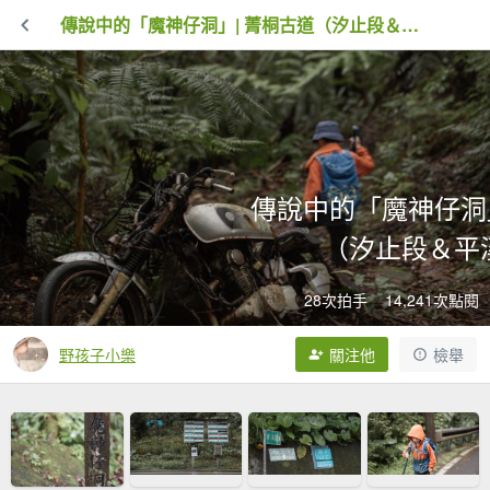
傳說中的「魔神仔洞」| 菁桐古道（汐止段＆平溪段）
傳說中的「魔神仔洞」
（汐止段＆平
28次拍手
14,241次點閱
野孩子小樂
關注他
檢舉