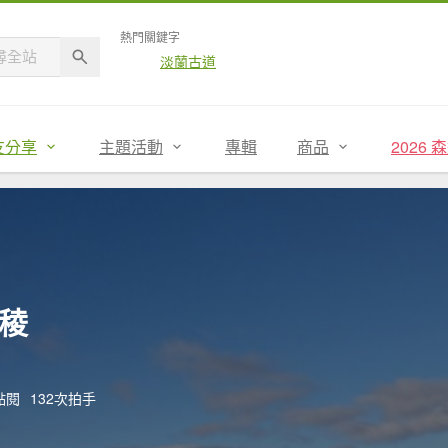
熱門關鍵字
淡蘭古道
友分享
主題活動
專輯
商品
2026
東稜
次點閱
132次拍手