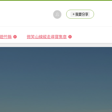
我要分享
 森遊竹縣
微笑山線縱走尋寶集章