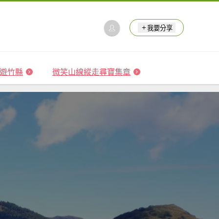
我要分享
 森遊竹縣
微笑山線縱走尋寶集章