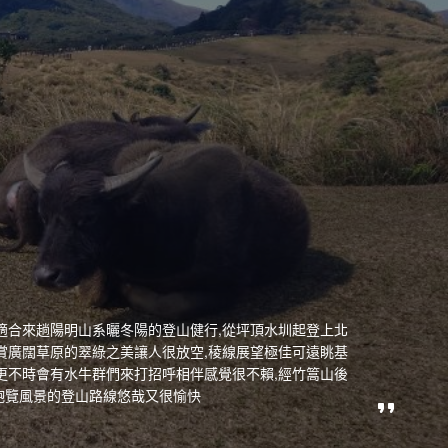
適合來趟陽明山系曬冬陽的登山健行,從坪頂水圳起登上北
賞廣闊草原的翠綠之美讓人很放空,稜線展望極佳可遠眺基
更不時會有水牛群們來打招呼相伴感覺很不賴,經竹篙山後
飽覽風景的登山路線悠哉又很愉快