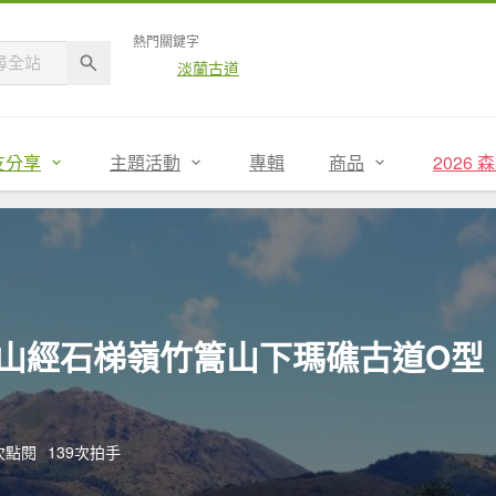
熱門關鍵字
淡蘭古道
友分享
主題活動
專輯
商品
2026
山經石梯嶺竹篙山下瑪礁古道O型
4次點閱
139次拍手