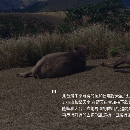
北台灣冬季難得的風和日麗好天氣,很
五指山和擎天崗,在藍天白雲加持下欣
隆嶼和大台北盆地周圍的群山,行進間
再串行附近的古道O回,這樣一日緩行