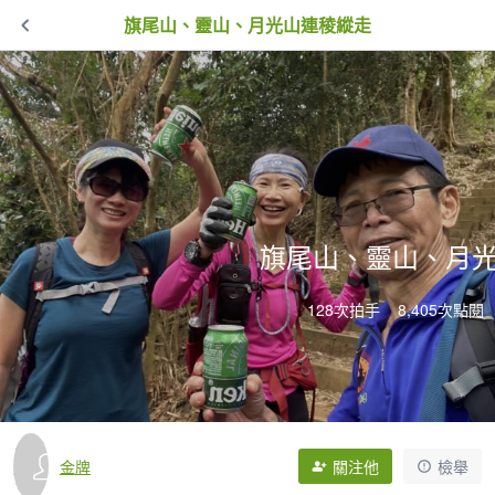
旗尾山、靈山、月光山連稜縱走
旗尾山、靈山、月
128次拍手
8,405次點閱
金牌
關注他
檢舉