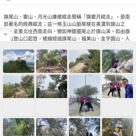
旗尾山、靈山、月光山連稜縱走簡稱「旗靈月縱走」，是南
部著名的經典縱走；這一條玉山山脈尾稜在美濃到旗山之
間，呈東北往西南走向，猶如神龍擺尾止於旗山溪，如由旗
尾山登山口起登，稜線經過旗尾山、福美山、金字圓山、人
斗山、靈山、雙峰山、月光山等山頭，沿著高140鄉道北側
的天際線，雖是一條低海拔的稜線，但山勢起伏陡峭，途中
會穿越如龍脊般的瘦稜、危崖、峭壁、巨石、盤根、陡坡，
一路精彩刺激，絕無冷場。