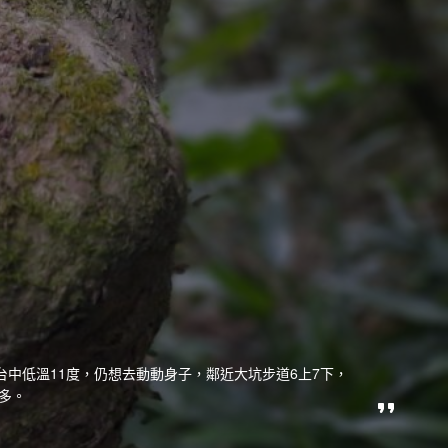
台中低溫11度，仍想去動動身子，鄰近大坑步道6上7下，
多。