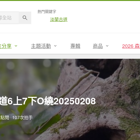
熱門關鍵字
淡蘭古道
友分享
主題活動
專輯
商品
2026
上7下O繞20250208
次點閱
107次拍手