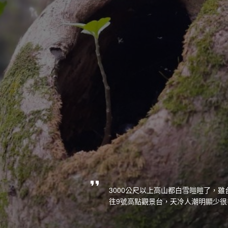
3000公尺以上高山都白雪皚皚了，雖
往9號高點觀景台，天冷人潮明顯少很