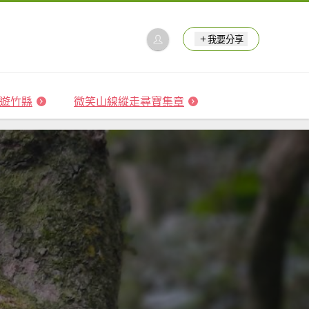
我要分享
 森遊竹縣
微笑山線縱走尋寶集章