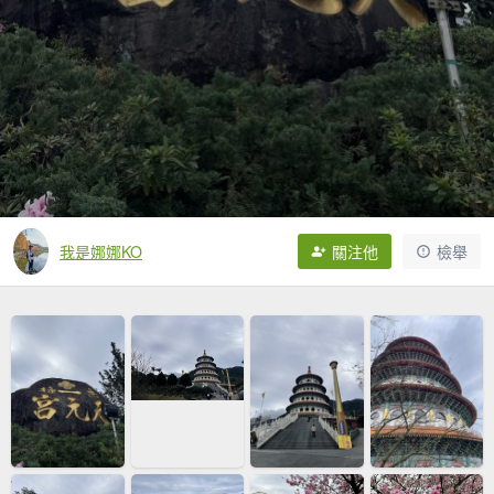
我是娜娜KO
關注他
檢舉