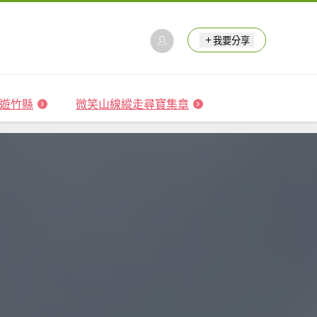
我要分享
 森遊竹縣
微笑山線縱走尋寶集章