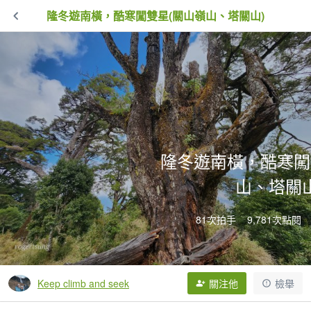
隆冬遊南橫，酷寒闖雙星(關山嶺山、塔關山)
隆冬遊南橫，酷寒闖
山、塔關山
81次拍手
9,781次點閱
Keep climb and seek
關注他
檢舉