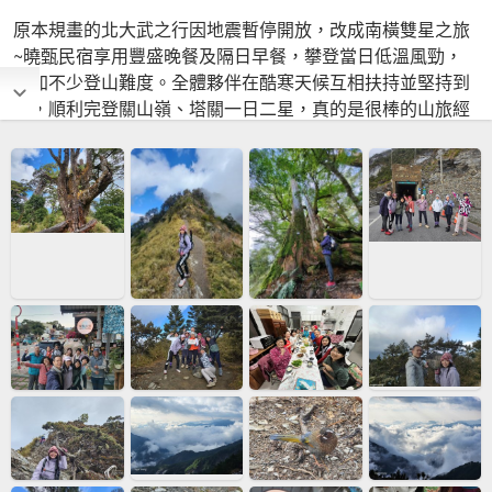
原本規畫的北大武之行因地震暫停開放，改成南橫雙星之旅
~曉甄民宿享用豐盛晚餐及隔日早餐，攀登當日低溫風勁，
增加不少登山難度。全體夥伴在酷寒天候互相扶持並堅持到
底，順利完登關山嶺、塔關一日二星，真的是很棒的山旅經
驗。