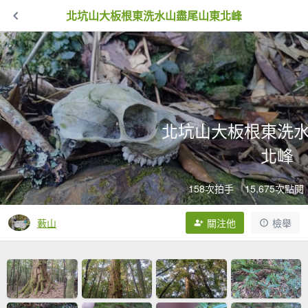
北坑山大板根東洗水山盡尾山東北峰
北坑山大板根東洗
北峰
158次拍手
15,675次點閱
藪山
關注他
檢舉