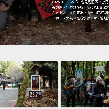
2025.01.26-27 D1 雪見遊憩
遊憩區 ※ 雪見駐在所下切布條比紀錄多
左方下切。 ※ 過東洗水山登山口27
下切。 ※ 北坑駐在所水源正常，營地