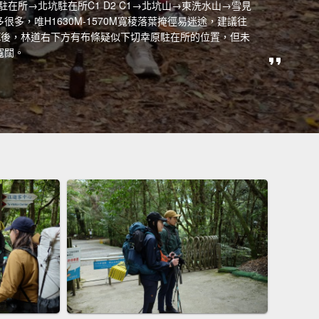
區→雪見駐在所→北坑駐在所C1 D2 C1→北坑山→東洗水山→雪見
很多，唯H1630M-1570M寬稜落葉掩徑易迷途，建議往
.2K後，林道右下方有布條疑似下切幸原駐在所的位置，但未
寬闊。