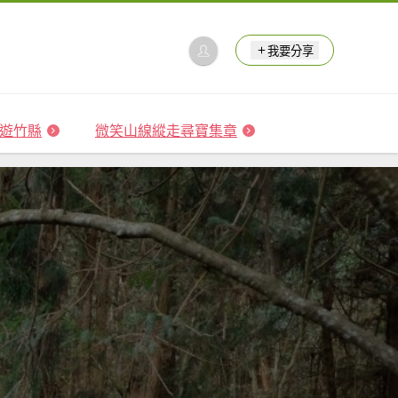
我要分享
 森遊竹縣
微笑山線縱走尋寶集章