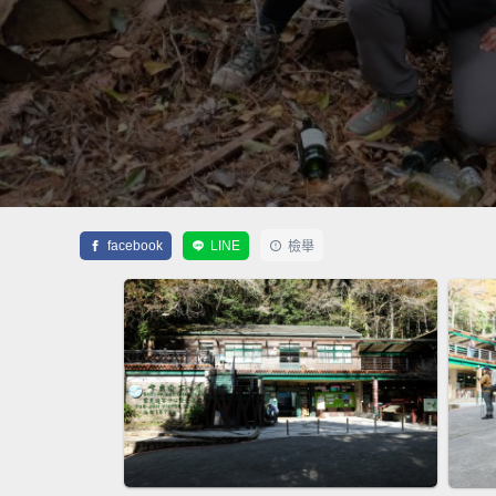
facebook
LINE
檢舉