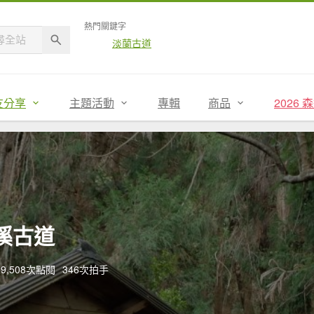
熱門關鍵字
淡蘭古道
友分享
主題活動
專輯
商品
2026
溪古道
19,508次點閱
346次拍手