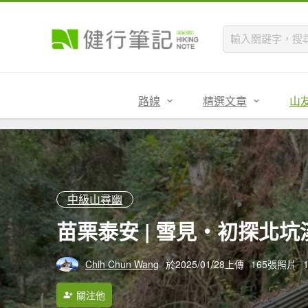
路線
精選文章
山
中級山尋幽
苗栗泰安 | 雪見‧初探北坑
Chih Chun Wang
於2025/01/28上傳
165張照片
關注他