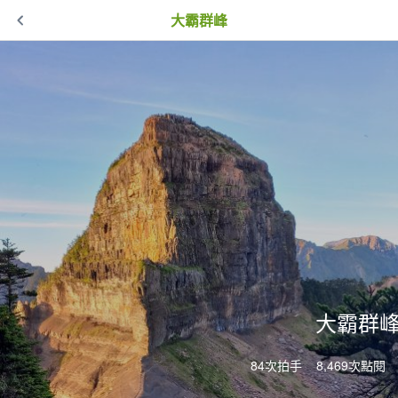
大霸群峰
大霸群
84次拍手
8,469次點閱