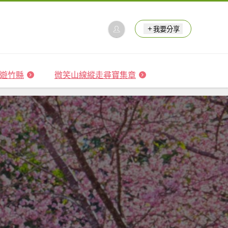
我要分享
 森遊竹縣
微笑山線縱走尋寶集章