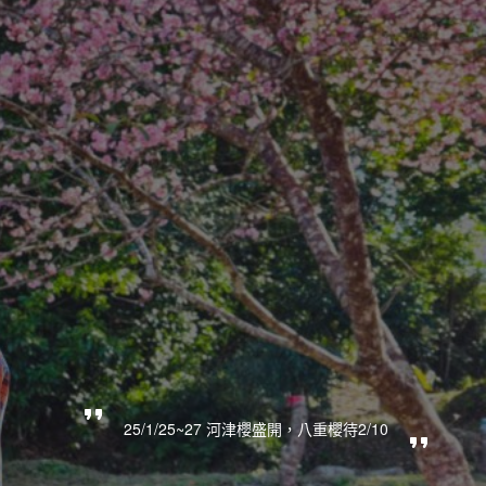
25/1/25~27 河津櫻盛開，八重櫻待2/10