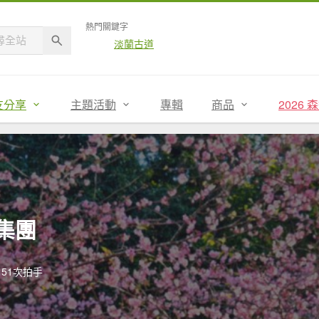
熱門關鍵字
淡蘭古道
友分享
主題活動
專輯
商品
2026
集團
51次拍手