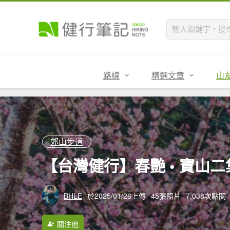
路線
精選文章
山
郊山步道
【台灣健行】春艷 • 寶山二
BHLE
於2025/01/26上傳
45張照片
7,038次點閱
關注他