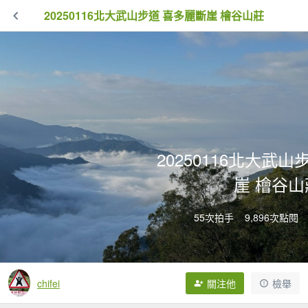
20250116北大武山步道 喜多麗斷崖 檜谷山莊
20250116北大武
崖 檜谷山
55次拍手
9,896次點閱
chifei
關注他
檢舉