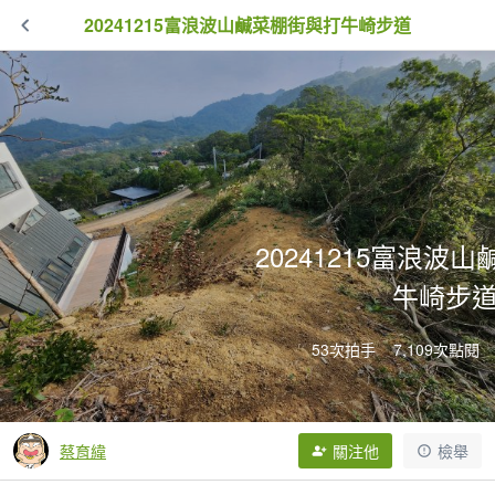
20241215富浪波山鹹菜棚街與打牛崎步道
20241215富浪波
牛崎步
53次拍手
7,109次點閱
蔡育緯
關注他
檢舉