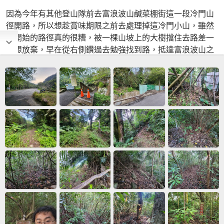
因為今年有其他登山隊前去富浪波山鹹菜棚街這一段冷門山
徑開路，所以想趁賞味期限之前去處理掉這冷門小山，雖然
剛開始的路徑真的很糟，被一棵山坡上的大樹擋住去路差一
點想放棄，早在從右側鑽過去勉強找到路，抵達富浪波山之
後的路問題就不大，因為時間還早的關係，所以就乾脆去把
打牛崎步道整個走一遍。