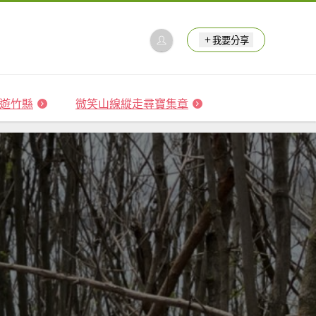
我要分享
 森遊竹縣
微笑山線縱走尋寶集章