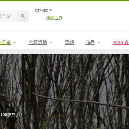
熱門關鍵字
淡蘭古道
友分享
主題活動
專輯
商品
2026
106次拍手