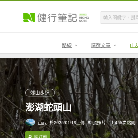
路線
精選文章
山
郊山步道
澎湖蛇頭山
may
於2025/01/16上傳
82張照片
11,455次點閱
關注他