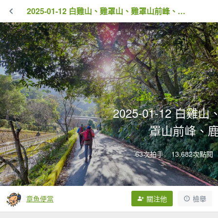
2025-01-12 白雞山、雞罩山、雞罩山前峰、鹿窟尖
2025-01-12 白
罩山前峰、
63次拍手
13,682次點閱
章魚便當
關注他
檢舉