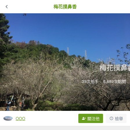
梅花撲鼻香
梅花撲鼻
39次拍手
6,689次點閱
OOO
關注他
檢舉