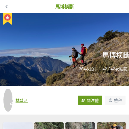
馬博橫斷
馬博橫
364次拍手
42,242次點閱
林碧涵
關注他
檢舉