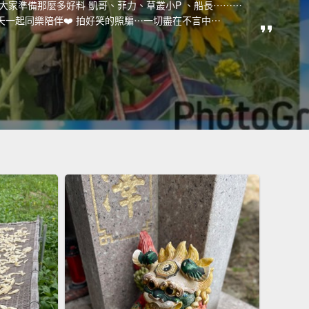
天大家準備那麼多好料 凱哥、菲力、草叢小P 、船長⋯⋯⋯
天一起同樂陪伴❤️ 拍好笑的照騙⋯一切盡在不言中⋯