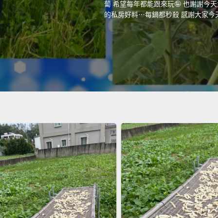
蔔 希望每年都能跟來玩🤪 也謝謝今
的私房好料⋯每鍋都秒殺 感謝大家今