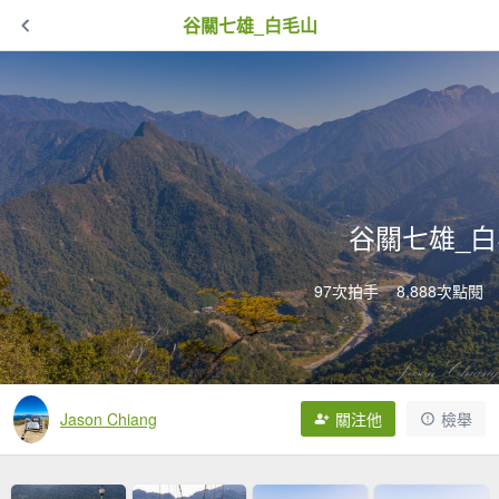
谷關七雄_白毛山
谷關七雄_
97次拍手
8,888次點閱
Jason Chiang
關注他
檢舉