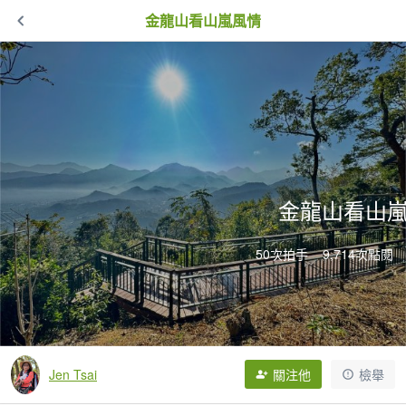
金龍山看山嵐風情
金龍山看山
50次拍手
9,714次點閱
Jen Tsai
關注他
檢舉