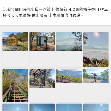
沿著金龍山曙光步道一路緩上 很快就可以來的槌仔寮山 很幸
運今天天氣很好 遠山層疊 山嵐風情盡收眼底。