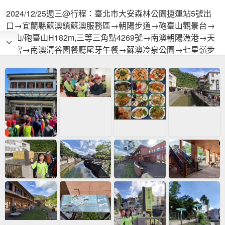
2024/12/25週三@行程：臺北市大安森林公園捷運站5號出
口→宜蘭縣蘇澳鎮蘇澳服務區→朝陽步道→砲臺山觀景台→
龜山/砲臺山H182m,三等三角點4269號→南澳朝陽漁港→天
后宮→南澳清谷園餐廳尾牙午餐→蘇澳冷泉公園→七星嶺步
道→星嶺公園→七星山健走步道→蘇澳山/龍頂山H245m,土
地調查局圖根點→蘇澳運動公園→臺北市大安森林公園捷運
站5號出口. 🚶一星觀泉32M(蘇澳冷泉)二星觀澳49M(蘇澳市
景)三星觀山84M(糞箕湖山)四星觀樹159M(蒼翠樹蔭)五星觀
港206M(由左至右為北方澳軍港、蘇澳港商港、南方澳漁港
三個港口)六星觀海219M(太平洋)七星星嶺公園230M(七星嶺
H229m)