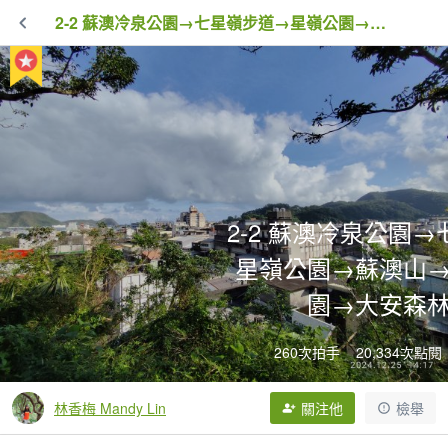
2-2 蘇澳冷泉公園→七星嶺步道→星嶺公園→蘇澳山→蘇澳運動公園→大安森林公園
2-2 蘇澳冷泉公園
星嶺公園→蘇澳山
園→大安森
260次拍手
20,334次點閱
林香梅 Mandy Lin
關注他
檢舉