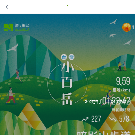
`
`
30次拍手
4,013次點閱