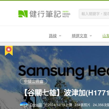
路線
精選文章
山
中級山尋幽
【谷關七雄】波津加(H177
Dona圓
於2024/12/16上傳
234張照片
24,356