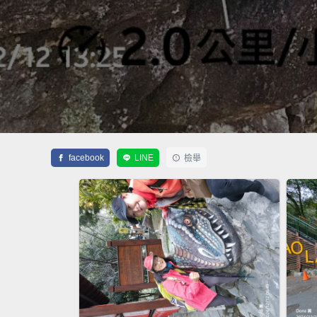
facebook
LINE
檢舉