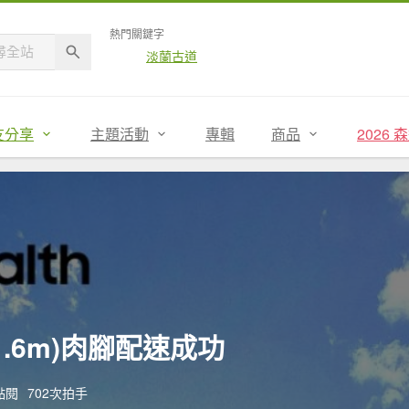
熱門關鍵字
淡蘭古道
友分享
主題活動
專輯
商品
2026
1.6m)肉腳配速成功
次點閱
702次拍手