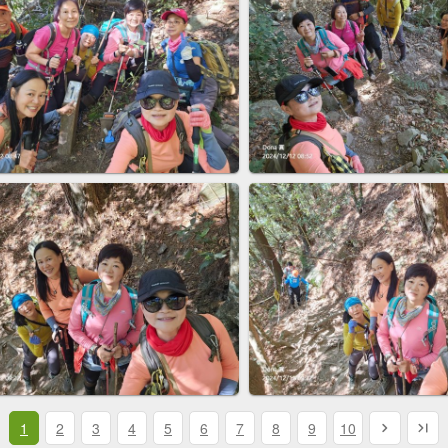
1
2
3
4
5
6
7
8
9
10