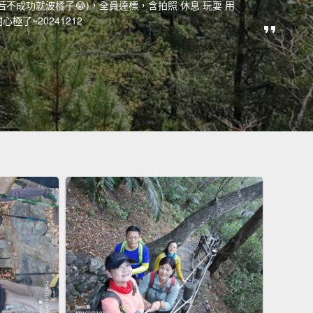
不成功就波橘子😂)，全員達標，含拍照 休息 玩耍 用
了~20241212