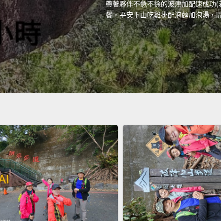
帶著夥伴不急不徐的波津加配速成功(若
餐，平安下山吃雞排配泡麵加泡湯，開心極