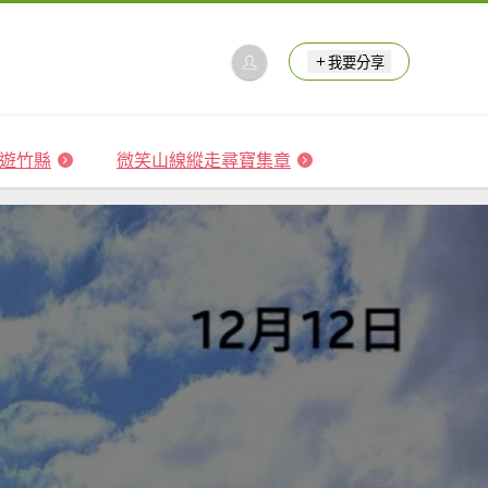
我要分享
 森遊竹縣
微笑山線縱走尋寶集章