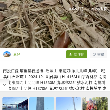
100次拍手
8,528次點閱
恩仔
關注他
檢舉
南投仁愛.埔里基石巡禮--眉溪山.東關刀山(北北峰.北峰）.墘
溪山.石盤坑山 2024.12.10 眉溪山 H1416M 山字森林點 南投
仁愛 東關刀山北北峰 H1330M 清理地2251號水泥柱 南投埔
里 東關刀山北峰 H1370M 清理地2261號水泥柱 南投埔里 東
關刀山 H1244M 總督府圖根補點（辛苦達陣）南投埔里 墘
溪山 H898M 總督府圖根補點 南投仁愛 石盤坑山 H940M 山
字森林點 南投仁愛