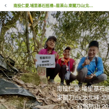
南投仁愛.埔里基石巡禮--眉溪山.東關刀山(北北峰.北峰）.墘溪山.石盤坑山 2024.1
南投仁愛.埔里基石巡
東關刀山(北北峰.北
石盤坑山 202