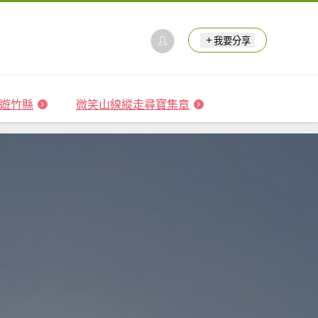
我要分享
 森遊竹縣
微笑山線縱走尋寶集章