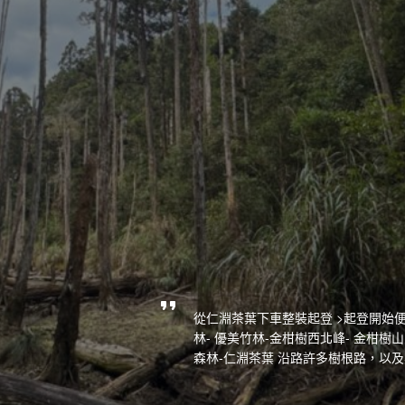
從仁淵茶葉下車整裝起登 >起登開始便
林- 優美竹林-金柑樹西北峰- 金柑樹
森林-仁淵茶葉 沿路許多樹根路，以