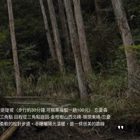
是陡坡（步行約30分鐘.可搭乘接駁一趟100元） 忘憂森
山三角點 回程從三角點返回-金柑樹山西北峰-嶺頭東峰-忘憂
及柔軟的松針步道，不曝曬陽光溫暖，是一條很美的路線