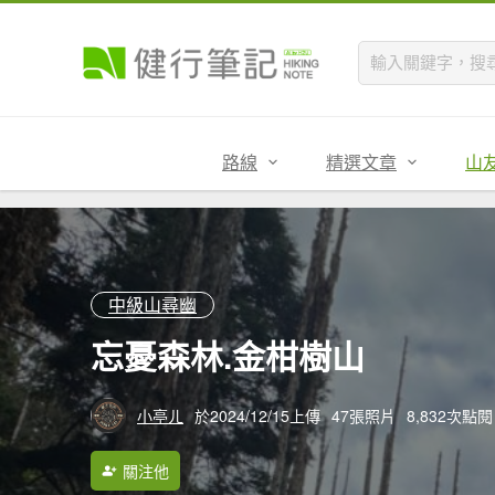
路線
精選文章
山
中級山尋幽
忘憂森林.金柑樹山
小亭ㄦ
於2024/12/15上傳
47張照片
8,832次點閱
關注他