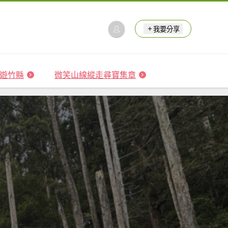
我要分享
 森遊竹縣
微笑山線縱走尋寶集章