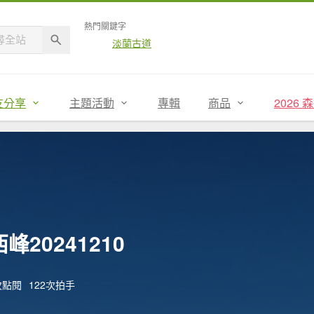
熱門關鍵字
淡蘭古道
友分享
主題活動
專輯
商品
2026
20241210
9次點閱
122次拍手