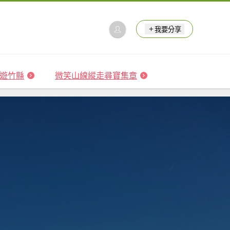
我要分享
 森遊竹縣
微笑山線縱走尋寶集章