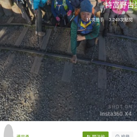
特富野古
11次拍手
3,249次點閱
連世勇
關注他
檢舉