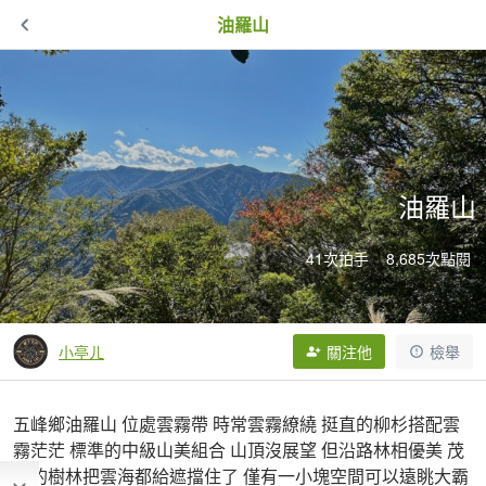
油羅山
油羅山
41次拍手
8,685次點閱
小亭ㄦ
關注他
檢舉
五峰鄉油羅山 位處雲霧帶 時常雲霧繚繞 挺直的柳杉搭配雲
霧茫茫 標準的中級山美組合 山頂沒展望 但沿路林相優美 茂
密的樹林把雲海都給遮擋住了 僅有一小塊空間可以遠眺大霸