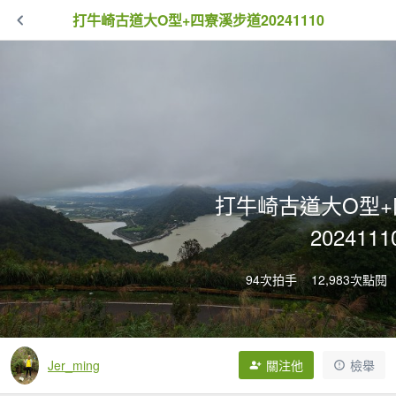
打牛崎古道大O型+四寮溪步道20241110
打牛崎古道大O型
2024111
94次拍手
12,983次點閱
Jer_ming
關注他
檢舉