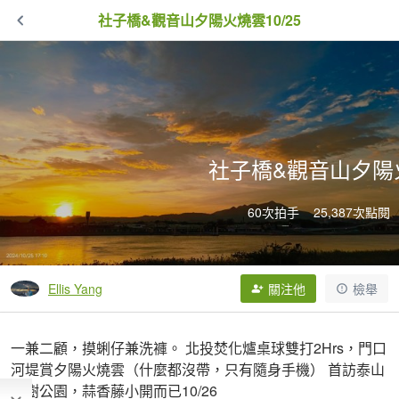
社子橋&觀音山夕陽火燒雲10/25
社子橋&觀音山夕陽火
60次拍手
25,387次點閱
Ellis Yang
關注他
檢舉
一兼二顧，摸蜊仔兼洗褲。 北投焚化爐桌球雙打2Hrs，門口
河堤賞夕陽火燒雲（什麼都沒帶，只有隨身手機） 首訪泰山
楓樹公園，蒜香藤小開而已10/26