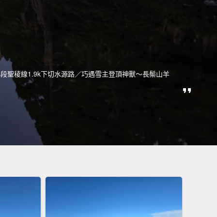
段聖稜線1.9k下切水源路／巧遇雪主登頂神獸～長鬃山羊