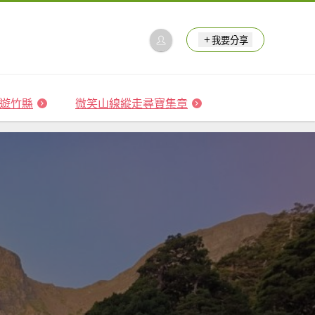
我要分享
 森遊竹縣
微笑山線縱走尋寶集章