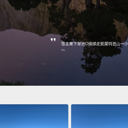
雪主東下翠池O繞順走凱蘭特崑山一小
～