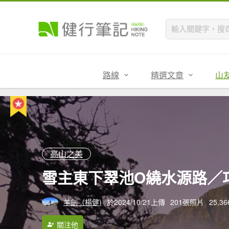
路線
精選文章
山
高山之美
雪主東下翠池O繞水源路／
羊劍（楊健)
於2024/10/21上傳
201張照片
25,3
關注他