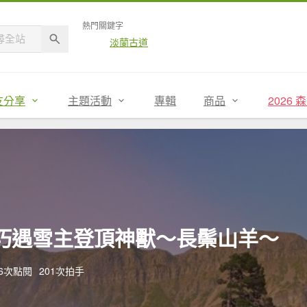
熱門關鍵字
淡蘭古道
友分享
主題活動
專輯
商品
2026
巧遇雪主登頂神獸～長鬃山羊～
66次點閱
201次拍手