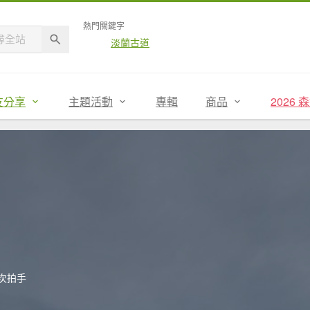
熱門關鍵字
淡蘭古道
友分享
主題活動
專輯
商品
2026
9次拍手