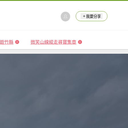
我要分享
 森遊竹縣
微笑山線縱走尋寶集章