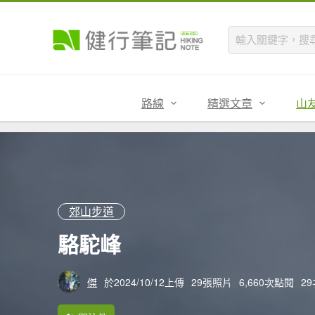
路線
精選文章
山
郊山步道
駱駝峰
傑
於2024/10/12上傳
29張照片
6,660次點閱
2