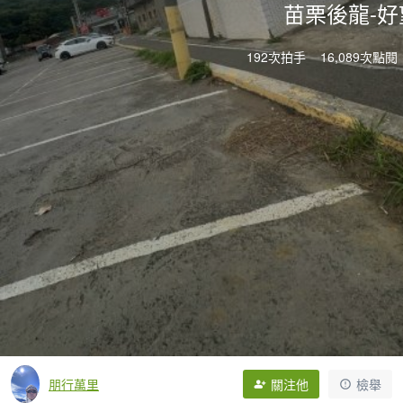
苗栗後龍-好
192次拍手
16,089次點閱
朋行萬里
關注他
檢舉