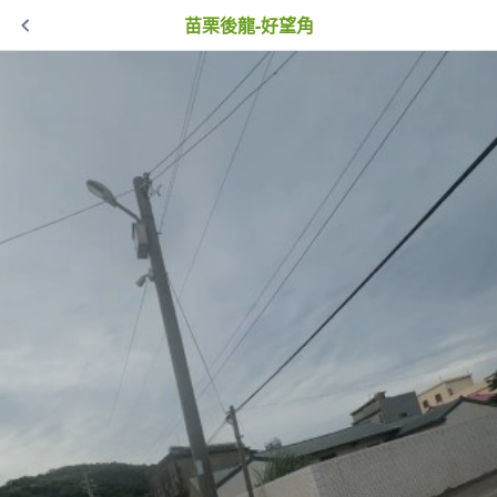
苗栗後龍-好望角