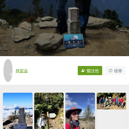
林碧涵
關注他
檢舉