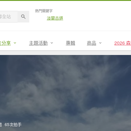
熱門關鍵字
淡蘭古道
友分享
主題活動
專輯
商品
2026
閱
65次拍手