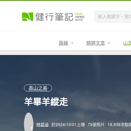
路線
精選文章
山
高山之美
羊畢羊縱走
林碧涵
於2024/10/01上傳
79張照片
18,938次點