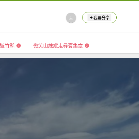
我要分享
 森遊竹縣
微笑山線縱走尋寶集章