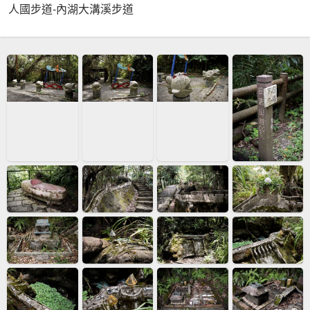
人國步道-內湖大溝溪步道