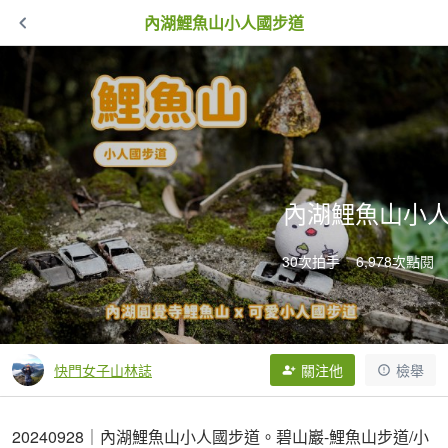
內湖鯉魚山小人國步道
內湖鯉魚山小
30次拍手
6,978次點閱
快門女子山林誌
關注他
檢舉
20240928｜內湖鯉魚山小人國步道。碧山巖-鯉魚山步道/小