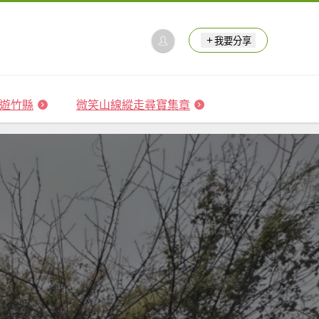
我要分享
 森遊竹縣
微笑山線縱走尋寶集章