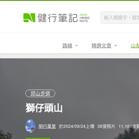
路線
精選文章
山
郊山步道
獅仔頭山
朋行萬里
於2024/09/24上傳
38張照片
11,161