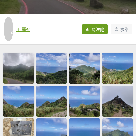
王 麗妮
關注他
檢舉