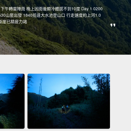
上晴朗 下午轉雷陣雨 晚上因雨後頗冷體感不到10度 Day 1 0200
 0530山屋出發 1840抵達大水池登山口 行走速度約上河1.0
斷崖已精疲力竭