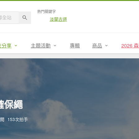
熱門關鍵字
淡蘭古道
友分享
主題活動
專輯
商品
2026
確保繩
點閱
153次拍手