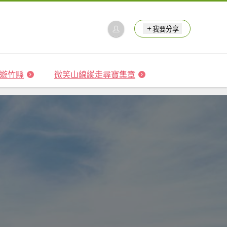
我要分享
 森遊竹縣
微笑山線縱走尋寶集章