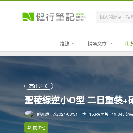
路線
精選文章
山
高山之美
聖稜線逆小O型 二日重裝+
傅彥崴
於2024/08/31上傳
153張照片
19,345次
關注他