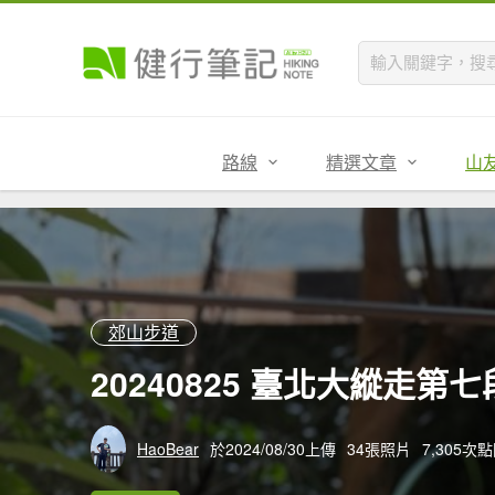
路線
精選文章
山
郊山步道
20240825 臺北大縱走
HaoBear
於2024/08/30上傳
34張照片
7,305次