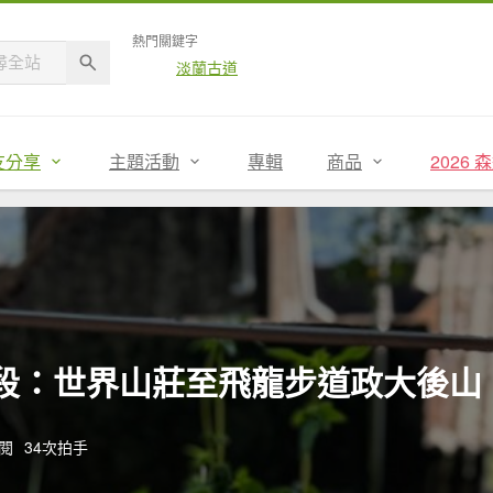
熱門關鍵字
淡蘭古道
友分享
主題活動
專輯
商品
2026
第七段：世界山莊至飛龍步道政大後山
點閱
34次拍手