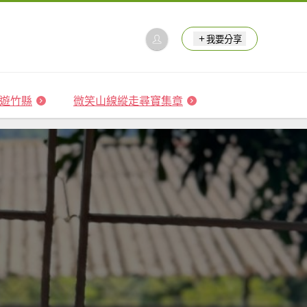
我要分享
 森遊竹縣
微笑山線縱走尋寶集章