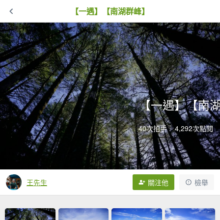
【一遇】【南湖群峰】
【一遇】【南
40次拍手
4,292次點閱
王先生
關注他
檢舉