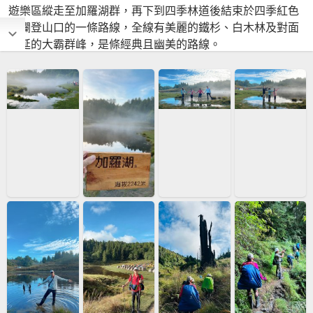
遊樂區縱走至加羅湖群，再下到四季林道後結束於四季紅色
柵欄登山口的一條路線，全線有美麗的鐵杉、白木林及對面
綿延的大霸群峰，是條經典且幽美的路線。