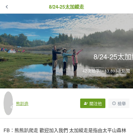
8/24-25太加縱走
8/24-25太
42次拍手
13,893次點閱
熊趴造
關注他
檢舉
FB：熊熊趴爬走 歡迎加入我們 太加縱走是指由太平山森林